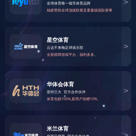
当前位置：
荣耀体育官方网站
>
生产基地
>
业翔木业
> 刨花板生产设备