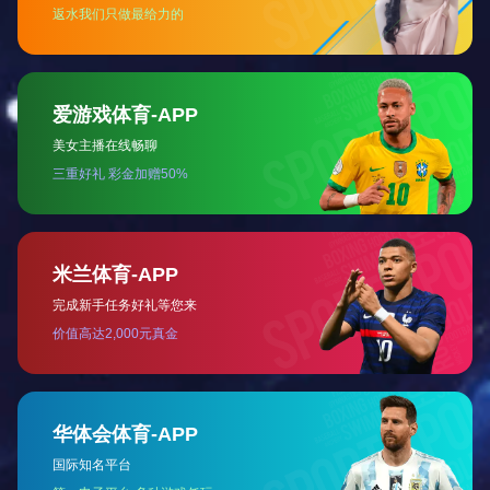
2021年